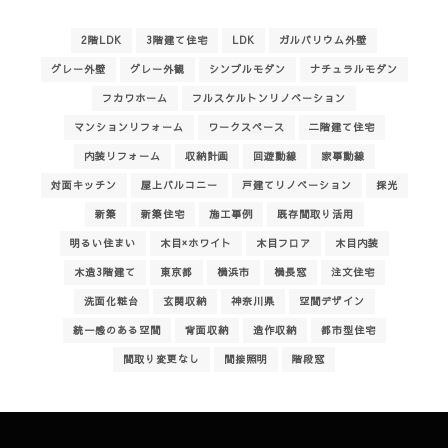
2階LDK
3階建て住宅
LDK
ガルバリウム外壁
グレー外壁
グレー外観
シンプルモダン
ナチュラルモダン
フカワホーム
フルスケルトンリノベーション
マンションリフォーム
ワークスペース
二階建て住宅
内装リフォーム
収納計画
回遊動線
家事動線
対面キッチン
屋上バルコニー
戸建てリノベーション
採光
新築
新築住宅
施工事例
既存間取り活用
明るい住まい
木目×ホワイト
木目フロア
木目内装
木造3階建て
東京都
横浜市
横長窓
注文住宅
洗面化粧台
玄関収納
神奈川県
空間デザイン
統一感のある空間
背面収納
造作収納
都市型住宅
間取り変更なし
間接照明
階段窓