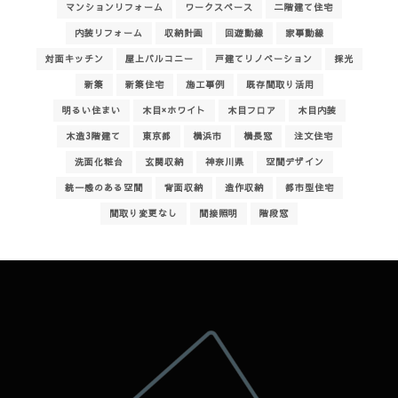
マンションリフォーム
ワークスペース
二階建て住宅
内装リフォーム
収納計画
回遊動線
家事動線
対面キッチン
屋上バルコニー
戸建てリノベーション
採光
新築
新築住宅
施工事例
既存間取り活用
明るい住まい
木目×ホワイト
木目フロア
木目内装
木造3階建て
東京都
横浜市
横長窓
注文住宅
洗面化粧台
玄関収納
神奈川県
空間デザイン
統一感のある空間
背面収納
造作収納
都市型住宅
間取り変更なし
間接照明
階段窓